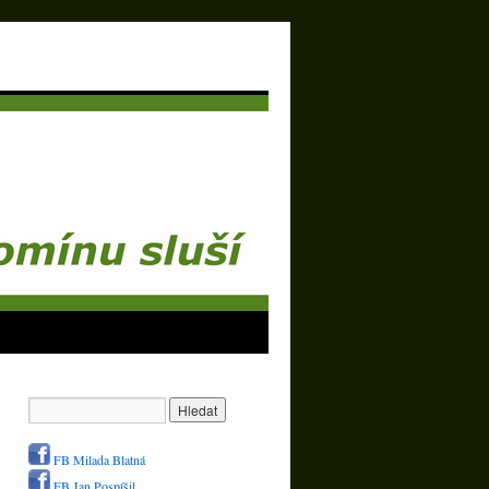
FB Milada Blatná
FB Jan Pospíšil