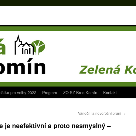
dátka pro volby 2022
Program
ZO SZ Brno-Komín
Kontakt
Vánoční a novoroční přání
→
 je neefektivní a proto nesmyslný –