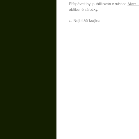
Příspěvek byl publikován v rubrice
Akce –
oblíbené záložky.
←
Nejbližší krajina