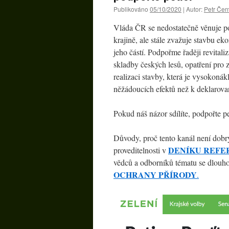
Publikováno
05/10/2020
|
Autor:
Petr Če
Vláda ČR se nedostatečně věnuje po
krajině, ale stále zvažuje stavbu 
jeho částí. Podpořme řaději revita
skladby českých lesů, opatření pro
realizaci stavby, která je vysokoná
něžádoucích efektů než k deklarov
Pokud náš názor sdílíte, podpořte p
Důvody, proč tento kanál není dobrý
DENÍKU REF
proveditelnosti v
vědců a odborníků tématu se dlouho
OCHRANY PŘÍRODY
.