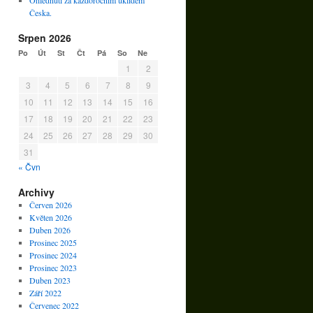
Ohlédnutí za každoročním úklidem
Česka.
Srpen 2026
Po
Út
St
Čt
Pá
So
Ne
1
2
3
4
5
6
7
8
9
10
11
12
13
14
15
16
17
18
19
20
21
22
23
24
25
26
27
28
29
30
31
« Čvn
Archivy
Červen 2026
Květen 2026
Duben 2026
Prosinec 2025
Prosinec 2024
Prosinec 2023
Duben 2023
Září 2022
Červenec 2022