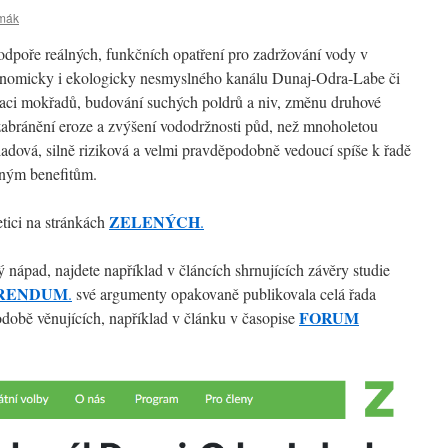
rmák
dpoře reálných, funkčních opatření pro zadržování vody v
ekonomicky i ekologicky nesmyslného kanálu Dunaj-Odra-Labe či
lizaci mokřadů, budování suchých poldrů a niv, změnu druhové
 zabránění eroze a zvýšení vododržnosti půd, než mnoholetou
kladová, silně riziková a velmi pravděpodobně vedoucí spíše k řadě
aným benefitům.
ZELENÝCH
etici na stránkách
.
 nápad, najdete například v článcích shrnujících závěry studie
ERENDUM
.
své argumenty opakovaně publikovala celá řada
FORUM
době věnujících, například v článku v časopise