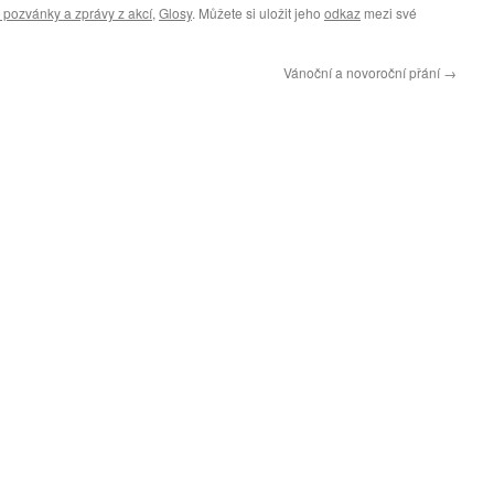
 pozvánky a zprávy z akcí
,
Glosy
. Můžete si uložit jeho
odkaz
mezi své
Vánoční a novoroční přání
→