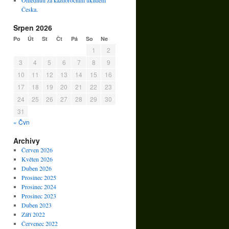
Ohlédnutí za každoročním úklidem
Česka.
Srpen 2026
Po
Út
St
Čt
Pá
So
Ne
1
2
3
4
5
6
7
8
9
10
11
12
13
14
15
16
17
18
19
20
21
22
23
24
25
26
27
28
29
30
31
« Čvn
Archivy
Červen 2026
Květen 2026
Duben 2026
Prosinec 2025
Prosinec 2024
Prosinec 2023
Duben 2023
Září 2022
Červenec 2022