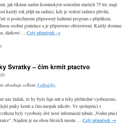
na
anti, jak říkáme našim komínským seniorům starších 75 let, mají
opěrné
st každý rok přijít na radnici, kde je vedení radnice přivítá,
zdi
u
čně si poslechneme připravený kulturní program s přípitkem,
kruhového
hnou osobní gratulace a je připraveno občerstvení. Každý dostane
objezdu
nu, dárkové …
Celý příspěvek
→
–
Pocta
herci
é
u
Jiřímu
textu
Pechovi
s
–
názvem
ky Svratky – čím krmit ptactvo
další
Dnes
netradiční
pokračujeme
íšil
místo
v
v
představení
ie obsahuje celkem
3 obrázky
.
Komíně.
akcí,
které
é nás žádali, že by bylo fajn mít u řeky přehledně vyobrazeno,
na
radnici
dejší ptáky krmit a čím naopak nikoliv. Ve spolupráci s
pravidelně
vítkem byly vyrobeny dvě nové informační tabule „Vodní ptáci
pořádáme
ratce“. Najdete je na obou březích mostu …
Celý příspěvek
→
–
Jubilanti