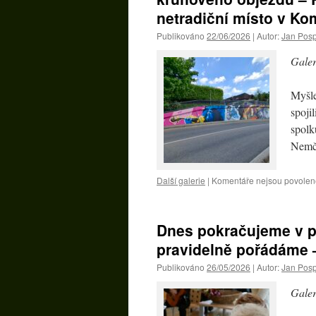
netradiční místo v Ko
Publikováno
22/06/2026
|
Autor:
Jan Posp
Galer
Myšle
spoji
spolk
Nemče
Další galerie
|
Komentáře nejsou povolen
Dnes pokračujeme v př
pravidelně pořádáme –
Publikováno
26/05/2026
|
Autor:
Jan Posp
Galer