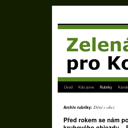
Úvod
Kdo jsme
Rubriky
Kandi
Přejít
k
Dění v obci
Archiv rubriky:
obsahu
Před rokem se nám pod
webu
kruhového objezdu – P