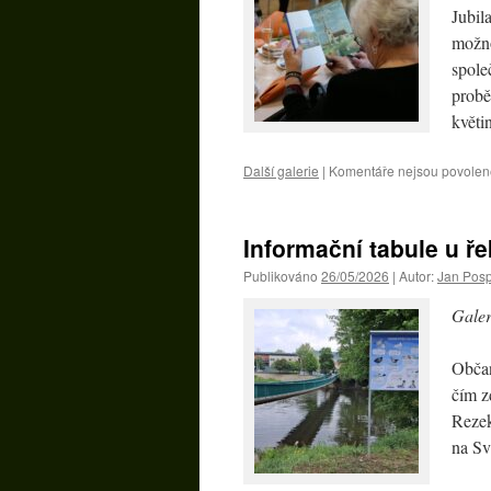
Jubil
možno
spole
probě
květi
Další galerie
|
Komentáře nejsou povolen
Informační tabule u ře
Publikováno
26/05/2026
|
Autor:
Jan Posp
Galer
Občan
čím z
Rezek
na Sv