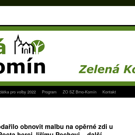
dátka pro volby 2022
Program
ZO SZ Brno-Komín
Kontakt
ařilo obnovit malbu na opěrné zdi u
octa herci Jiřímu Pechovi – další