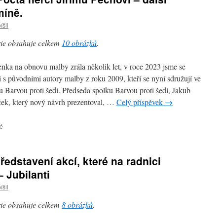
míně.
íšil
ie obsahuje celkem
10 obrázků
.
nka na obnovu malby zrála několik let, v roce 2023 jsme se
li s původními autory malby z roku 2009, kteří se nyní sdružují ve
u Barvou proti šedi. Předseda spolku Barvou proti šedi, Jakub
k, který nový návrh prezentoval, …
Celý příspěvek
→
é
u
textu
s
názvem
edstavení akcí, které na radnici
Před
rokem
 Jubilanti
se
íšil
nám
podařilo
ie obsahuje celkem
8 obrázků
.
obnovit
malbu