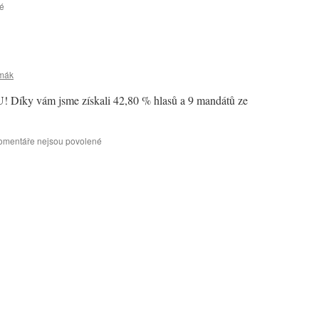
é
u
textu
s
názvem
Informační
tabule
rmák
u
řeky
y vám jsme získali 42,80 % hlasů a 9 mandátů ze
Svratky
–
čím
omentáře nejsou povolené
u
krmit
textu
ptactvo
s
názvem
Poděkování