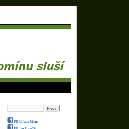
FB Milada Blatná
FB Jan Pospíšil