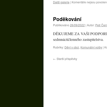
Další galerie
|
Komentáře nejsou povolen
Poděkování
Publikováno
26/09/2022
|
Autor:
Petr Če
DĚKUJEME ZA VAŠI PODPORU! Dík
sedmnáctičlenného zastupitelstva.
Rubriky:
Dění v obci
,
Komunální volby
|
K
←
Starší příspěvky