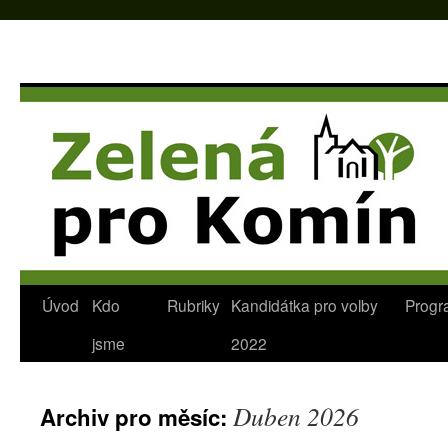
Úvod
Kdo
Rubriky
Kandidátka pro volby
Progr
Přejít
jsme
2022
k
obsahu
Duben 2026
Archiv pro měsíc:
webu