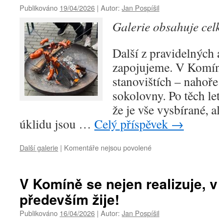
vánoce
Publikováno
19/04/2026
|
Autor:
Jan Pospíšil
–
Galerie obsahuje ce
jarní
připomenutí.
Další z pravidelných 
zapojujeme. V Komín
stanovištích – nahoře
sokolovny. Po těch let
že je vše vysbírané, 
úklidu jsou …
Celý příspěvek
→
Další galerie
|
Komentáře nejsou povolené
u
textu
s
názvem
V Komíně se nejen realizuje, 
Ohlédnutí
především žije!
za
každoročním
Publikováno
16/04/2026
|
Autor:
Jan Pospíšil
úklidem