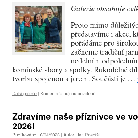
Česka.
Galerie obsahuje ce
Proto mimo důležitýc
představíme i akce, k
pořádáme pro širokou
začneme tradiční jarní
nedělním odpoledním
komínské sbory a spolky. Rukodělné dí
tvorbu spojenou s jarem. Součástí je …
Další galerie
|
Komentáře nejsou povolené
u
textu
s
názvem
Zdravíme naše příznivce ve v
V
2026!
Komíně
se
Publikováno
16/04/2026
|
Autor:
Jan Pospíšil
nejen