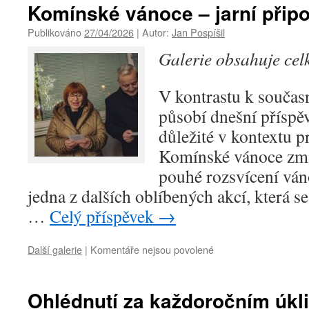
Komínské vánoce – jarní přip
Publikováno
27/04/2026
|
Autor:
Jan Pospíšil
Galerie obsahuje ce
V kontrastu k souča
působí dnešní příspěv
důležité v kontextu p
Komínské vánoce zmí
pouhé rozsvícení ván
jedna z dalších oblíbených akcí, která s
…
Celý příspěvek
→
Další galerie
|
Komentáře nejsou povolené
u
textu
s
názvem
Ohlédnutí za každoročním úkl
Komínské