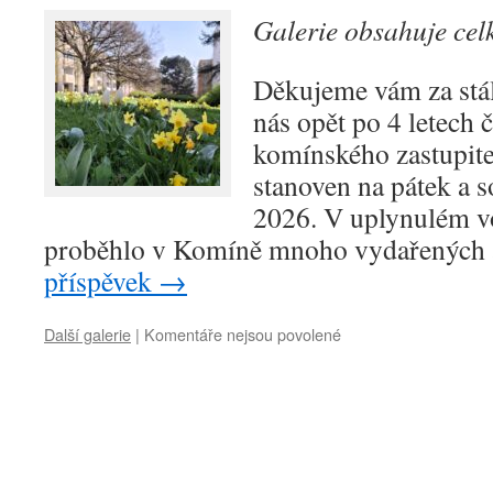
realizuje,
Galerie obsahuje ce
v
Komíně
Děkujeme vám za stál
to
především
nás opět po 4 letech 
žije!
komínského zastupite
stanoven na pátek a so
2026. V uplynulém v
proběhlo v Komíně mnoho vydařených 
příspěvek
→
Další galerie
|
Komentáře nejsou povolené
u
textu
s
názvem
Zdravíme
naše
příznivce
ve