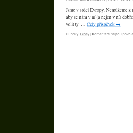
Jsme v srdci Evropy. Nemůžeme z ní
aby se nám v ní (a nejen v ní) dobř
volit ty, …
Celý příspěvek
→
Rubriky:
Glosy
|
Komentáře nejsou povol