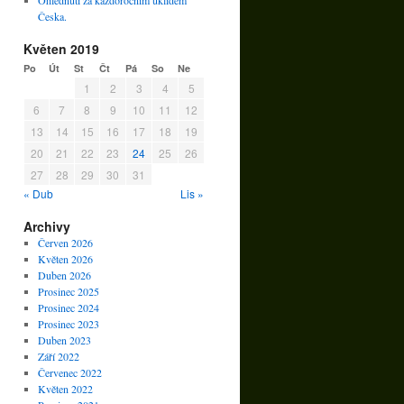
Ohlédnutí za každoročním úklidem
Česka.
Květen 2019
Po
Út
St
Čt
Pá
So
Ne
1
2
3
4
5
6
7
8
9
10
11
12
13
14
15
16
17
18
19
20
21
22
23
24
25
26
27
28
29
30
31
« Dub
Lis »
Archivy
Červen 2026
Květen 2026
Duben 2026
Prosinec 2025
Prosinec 2024
Prosinec 2023
Duben 2023
Září 2022
Červenec 2022
Květen 2022