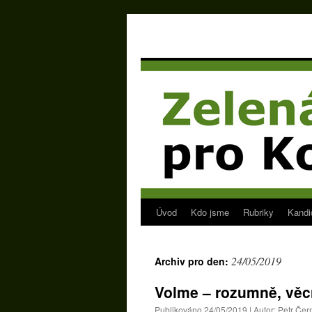
Úvod
Kdo jsme
Rubriky
Kandi
Přejít
k
24/05/2019
Archiv pro den:
obsahu
Volme – rozumně, vě
webu
Publikováno
24/05/2019
|
Autor:
Petr Če