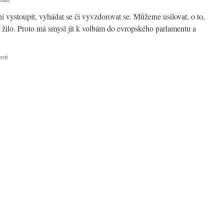
 vystoupit, vyhádat se či vyvzdorovat se. Můžeme usilovat, o to,
e žilo. Proto má smysl jít k volbám do evropského parlamentu a
ené
u
textu
s
názvem
Volme
–
rozumně,
věcně,
zodpovědně