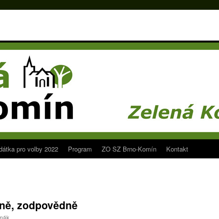
dátka pro volby 2022
Program
ZO SZ Brno-Komín
Kontakt
cně, zodpovědně
rmák