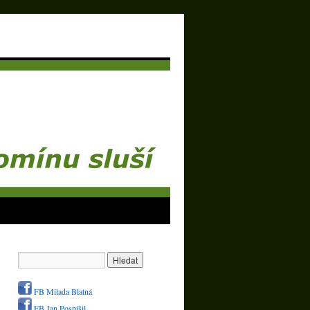
FB Milada Blatná
FB Jan Pospíšil